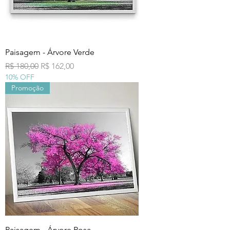
Paisagem - Árvore Verde
Preço normal
Preço promocional
R$ 180,00
R$ 162,00
10% OFF
Promoção
Paisagem - Árvore Rosa