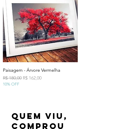
Paisagem - Árvore Vermelha
Preço normal
Preço promocional
R$ 180,00
R$ 162,00
10% OFF
Quem viu,
comprou