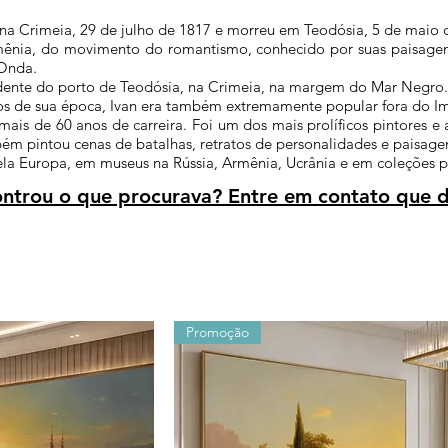
 na
Crimeia
,
29 de julho
de
1817
e morreu em
Teodósia
,
5 de maio
mênia
, do movimento do
romantismo
, conhecido por suas paisage
 Onda.
idente do porto de Teodósia, na Crimeia, na margem do
Mar Negro
.
os de sua época, Ivan era também extremamente popular fora do Im
ais de 60 anos de carreira. Foi um dos mais prolíficos pintores e
ém pintou cenas de batalhas, retratos de personalidades e paisage
pela Europa, em museus na
Rússia
,
Armênia
,
Ucrânia
e em coleções pa
trou o que procurava? Entre em contato que d
Promoção