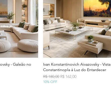
 rápida
Visualização rápida
zovsky - Galeão no
Ivan Konstantinovich Aivazovsky - Vista
Constantinopla à Luz do Entardecer
al
Preço normal
Preço promocional
R$ 180,00
R$ 162,00
10% OFF