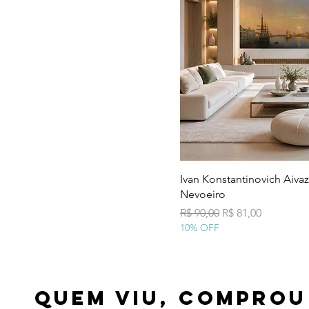
Visualização
Ivan Konstantinovich Aiva
Nevoeiro
Preço normal
Preço promocion
R$ 90,00
R$ 81,00
10% OFF
Quem viu, comprou