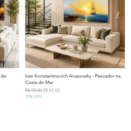
Visualização rápida
 de
Ivan Konstantinovich Aivazovsky - Pescador na
Costa do Mar
Preço normal
Preço promocional
R$ 90,00
R$ 81,00
10% OFF