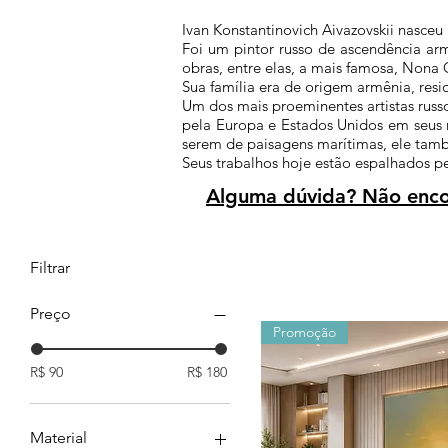
Ivan Konstantinovich Aivazovskii nasceu
F
oi um
pintor
russo
de
ascendência
ar
obras, entre elas, a mais famosa, Nona
Sua família era de origem
armênia
, res
Um dos mais proeminentes artistas russ
pela
Europa
e
Estados Unidos
em seus m
serem de paisagens marítimas, ele tamb
Seus trabalhos hoje estão espalhados 
Alguma dúvida? Não encon
Filtrar
Preço
Promoção
R$ 90
R$ 180
Material