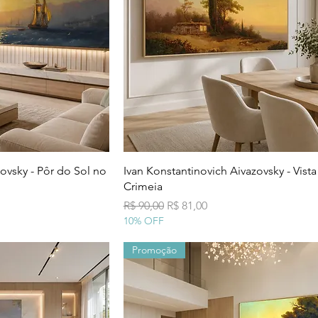
 rápida
Visualização rápida
ovsky - Pôr do Sol no
Ivan Konstantinovich Aivazovsky - Vista
Crimeia
nal
Preço normal
Preço promocional
R$ 90,00
R$ 81,00
10% OFF
Promoção