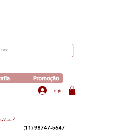
ima de R$350. Veja no carrinho!
afia
Promoção
Login
(11) 98747-5647