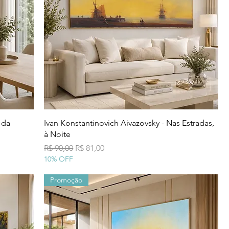
Visualização rápida
 da
Ivan Konstantinovich Aivazovsky - Nas Estradas,
à Noite
Preço normal
Preço promocional
R$ 90,00
R$ 81,00
10% OFF
Promoção