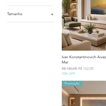
canvas
poster
Tamanho
100x150
30x40
40x60
40x75
50x75
50x80
50x90
Visualização
Ivan Konstantinovich Aivaz
60x110
Mar
60x90
Preço normal
Preço promocio
R$ 180,00
R$ 162,00
70x105
10% OFF
70x110
Promoção
70x130
80x120
80x150
90x135