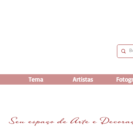
 OFF e até 60% OFF nos selecionados. Frete grátis ac
Tema
Artistas
Fotogr