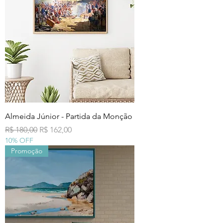
Almeida Júnior - Partida da Monção
Preço normal
Preço promocional
R$ 180,00
R$ 162,00
10% OFF
Promoção