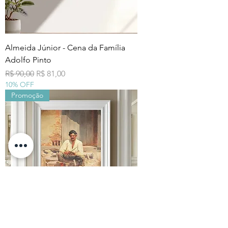
Almeida Júnior - Cena da Família
Adolfo Pinto
Preço normal
Preço promocional
R$ 90,00
R$ 81,00
10% OFF
Promoção