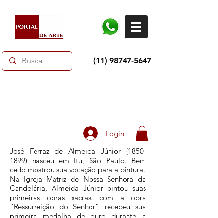
(11) 98747-5647
Dias dos Pais: Toda loja 10% OFF e até 60% OFF
selecionados.
Frete grátis acima de R$350
Login
José Ferraz de Almeida Júnior
(1850-
1899)
nasceu em Itu, São Paulo. Bem
cedo mostrou sua vocação para a pintura.
Na Igreja Matriz de Nossa Senhora da
Candelária, Almeida Júnior pintou suas
primeiras obras sacras. com a obra
“Ressurreição do Senhor” recebeu sua
primeira medalha de ouro durante a