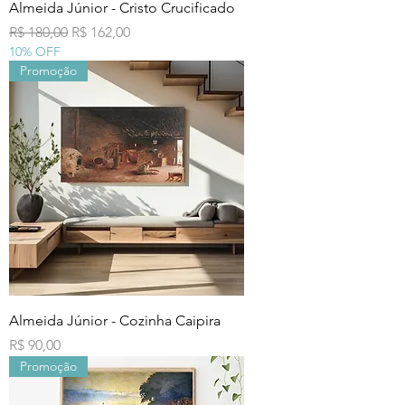
Almeida Júnior - Cristo Crucificado
Preço normal
Preço promocional
R$ 180,00
R$ 162,00
10% OFF
Promoção
Almeida Júnior - Cozinha Caipira
Preço
R$ 90,00
Promoção