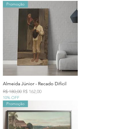
Promoção
Almeida Júnior - Recado Difícil
Preço normal
Preço promocional
R$ 180,00
R$ 162,00
10% OFF
Promoção