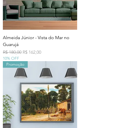
Almeida Júnior - Vista do Mar no
Guarujá
Preço normal
Preço promocional
R$ 180,00
R$ 162,00
10% OFF
Promoção