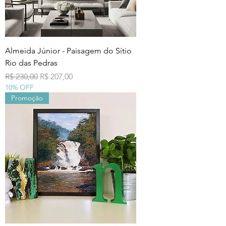
Almeida Júnior - Paisagem do Sítio
Rio das Pedras
Preço normal
Preço promocional
R$ 230,00
R$ 207,00
10% OFF
Promoção