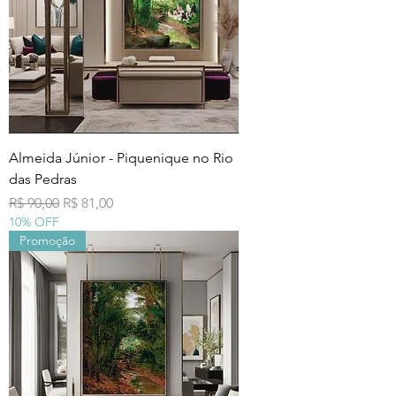
Almeida Júnior - Piquenique no Rio
das Pedras
Preço normal
Preço promocional
R$ 90,00
R$ 81,00
10% OFF
Promoção