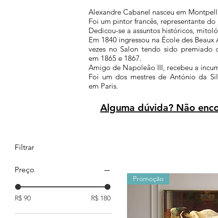
Alexandre Cabanel nasceu em
Montpell
F
oi um pintor
francês
, representante do
Dedicou-se a assuntos históricos, mitol
Em
1840
ingressou na
École des Beaux 
vezes no
Salon
tendo sido premiado 
em
1865
e
1867
.
Amigo de
Napoleão III
, recebeu a incu
Foi um dos mestres de
António da Si
em
Paris
.
Alguma dúvida? Não encon
Filtrar
Preço
Promoção
R$ 90
R$ 180