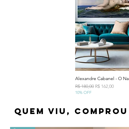
Visualização
Alexandre Cabanel - O N
Preço normal
Preço promocio
R$ 180,00
R$ 162,00
10% OFF
Quem viu, comprou