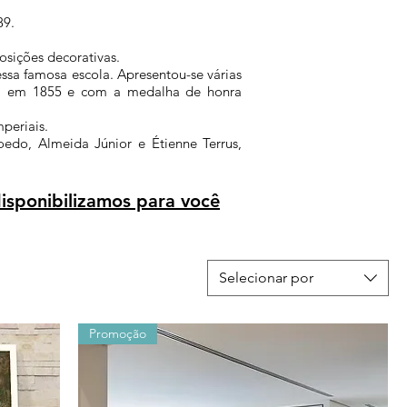
89.
osições decorativas.
essa famosa escola. Apresentou-se várias
ra em
1855
e com a medalha de honra
periais.
oedo
,
Almeida Júnior
e
Étienne Terrus
,
isponibilizamos para você
Selecionar por
Promoção