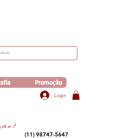
ima de R$350. Veja no carrinho!
afia
Promoção
Login
(11) 98747-5647