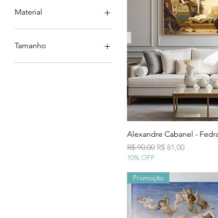
Material
canvas
poster
Tamanho
30x40
40x60
40x70
50x75
50x80
50x85
60x100
Visualização
Alexandre Cabanel - Fedr
60x90
Preço normal
Preço promocion
R$ 90,00
R$ 81,00
60x95
10% OFF
70x100
70x120
Promoção
80x110
80x140
90x130