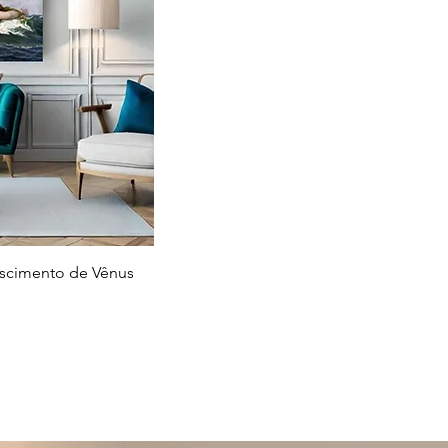
 rápida
ascimento de Vênus
nal