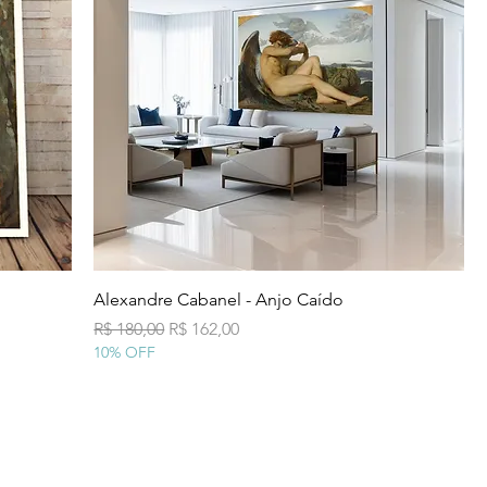
Visualização rápida
Alexandre Cabanel - Anjo Caído
Preço normal
Preço promocional
R$ 180,00
R$ 162,00
10% OFF