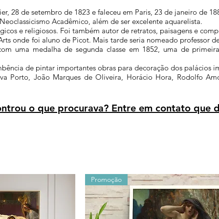
ier
,
28 de setembro
de
1823 e faleceu em
Paris
,
23 de janeiro
de
18
 Neoclassicismo Acadêmico, além de ser excelente aquarelista.
ógicos e religiosos. Foi também autor de retratos, paisagens e comp
Arts
onde foi aluno de
Picot
. Mais tarde seria nomeado professor d
com uma medalha de segunda classe em
1852
, uma de primei
mbência de pintar importantes obras para decoração dos palácios im
lva Porto
,
João Marques de Oliveira
,
Horácio Hora
,
Rodolfo Am
trou o que procurava? Entre em contato que d
Promoção