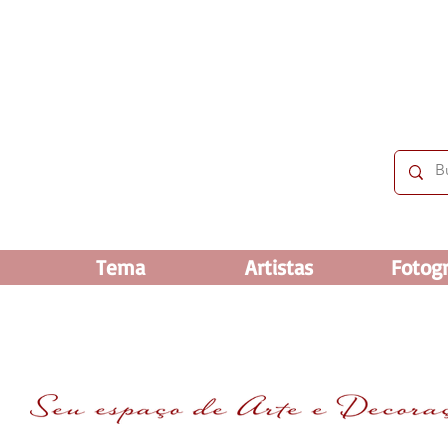
 OFF e até 60% OFF nos selecionados. Frete grátis ac
Tema
Artistas
Fotogr