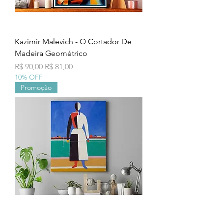
Kazimir Malevich - O Cortador De
Madeira Geométrico
Preço normal
Preço promocional
R$ 90,00
R$ 81,00
10% OFF
Promoção