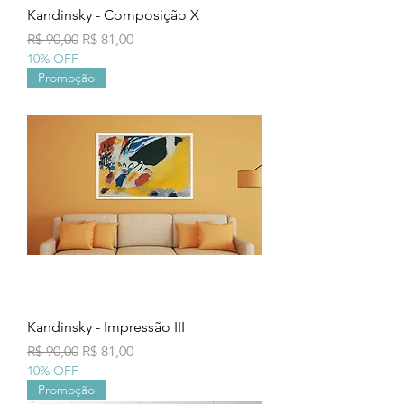
Kandinsky - Composição X
Preço normal
Preço promocional
R$ 90,00
R$ 81,00
10% OFF
Promoção
Kandinsky - Impressão III
Preço normal
Preço promocional
R$ 90,00
R$ 81,00
10% OFF
Promoção