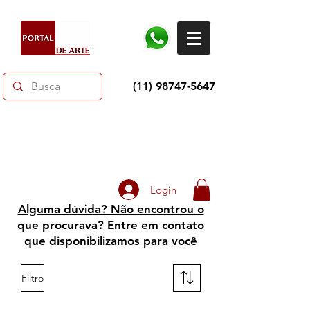
(11) 98747-5647
Dias dos Pais: Toda loja 10% OFF e até 60% OFF
selecionados.
Frete grátis acima de R$350
Login
Alguma dúvida? Não encontrou o
que procurava? Entre em contato
que disponibilizamos para você
Filtro