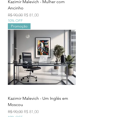
Kazimir Malevich - Mulher com
Ancinho
Preço normal
Preço promocional
R$ 90,00
R$ 81,00
10% OFF
Promoção
Kazimir Malevich - Um Inglês em
Moscou
Preço normal
Preço promocional
R$ 90,00
R$ 81,00