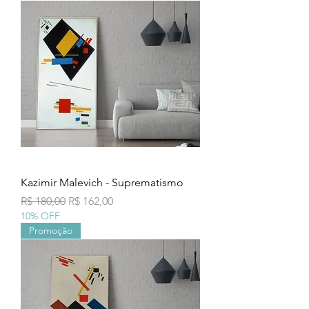
Kazimir Malevich - Suprematismo
Preço normal
Preço promocional
R$ 180,00
R$ 162,00
10% OFF
Promoção