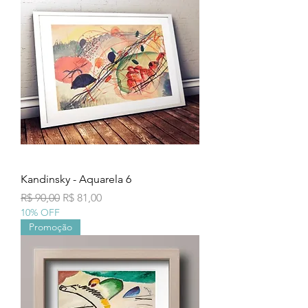
Kandinsky - Aquarela 6
Preço normal
Preço promocional
R$ 90,00
R$ 81,00
10% OFF
Promoção