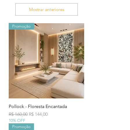
Mostrar anteriores
Promoção
Pollock - Floresta Encantada
Preço normal
Preço promocional
R$ 160,00
R$ 144,00
10% OFF
Promoção