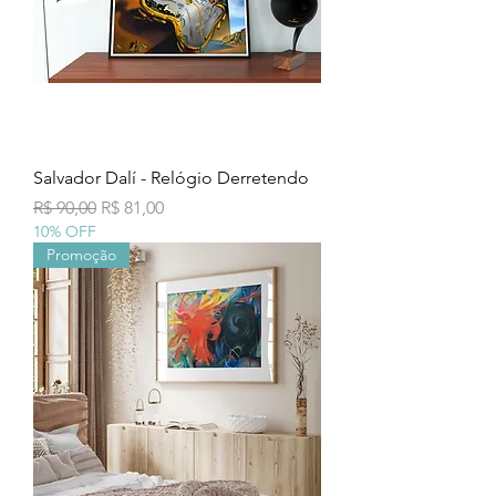
Salvador Dalí - Relógio Derretendo
Preço normal
Preço promocional
R$ 90,00
R$ 81,00
10% OFF
Promoção