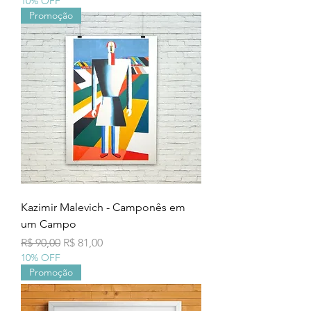
10% OFF
Promoção
Kazimir Malevich - Camponês em
um Campo
Preço normal
Preço promocional
R$ 90,00
R$ 81,00
10% OFF
Promoção