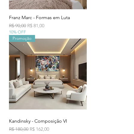
Franz Marc - Formas em Luta
Preço normal
Preço promocional
R$ 90,00
R$ 81,00
10% OFF
Promoção
Kandinsky - Composição VI
Preço normal
Preço promocional
R$ 180,00
R$ 162,00