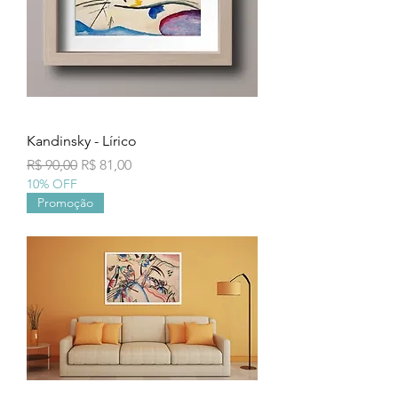
Kandinsky - Lírico
Preço normal
Preço promocional
R$ 90,00
R$ 81,00
10% OFF
Promoção