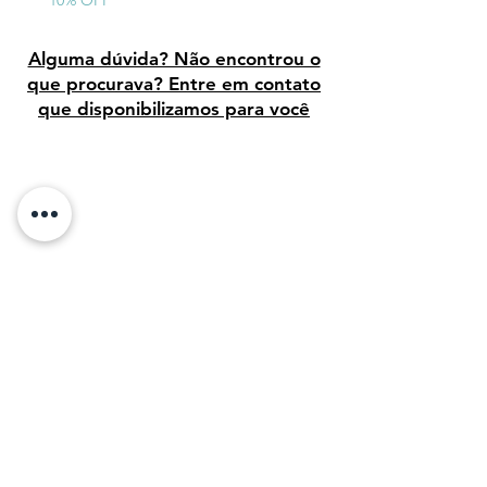
10% OFF
conectando você à intensidade e ao
drama desta tragédia real.
Descubra o poder da arte que
Alguma dúvida? Não encontrou o
transcende o tempo, direto para sua
que procurava? Entre em contato
casa.
que disponibilizamos para você
Avaliação dos clientes
Sobre Nós: