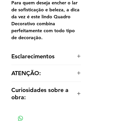
Para quem deseja encher o lar
de sofisticação e beleza, a dica
da vez é este lindo Quadro
Decorativo combina
perfeitamente com todo tipo
de decoração.
Esclarecimentos
A reprodução é entregue enrolada,
ATENÇÃO:
sem acabamento dentro de um tubo
para o cliente optar por painel ou
Os valores das réplicas se alteram
emoldurá-la de acordo com a
Curiosidades sobre a
de acordo com tamanho e material
decoração.
obra:
Retrata o naufrágio em 1816 da
fragata francesa Medusa, que
encalhou na costa da atual
Mauritânia devido a erros do