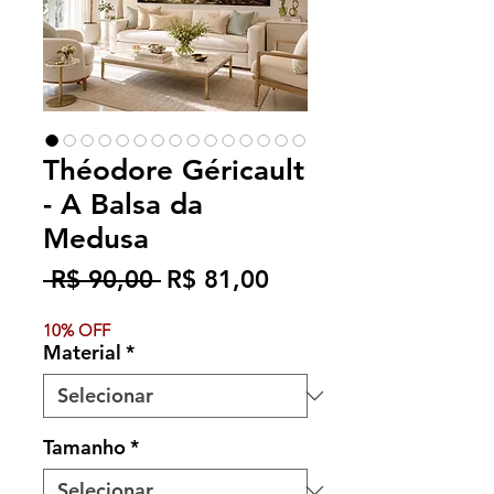
Théodore Géricault
- A Balsa da
Medusa
Preço
Preço
 R$ 90,00 
R$ 81,00
normal
promocional
10% OFF
Material
*
Tamanho
*