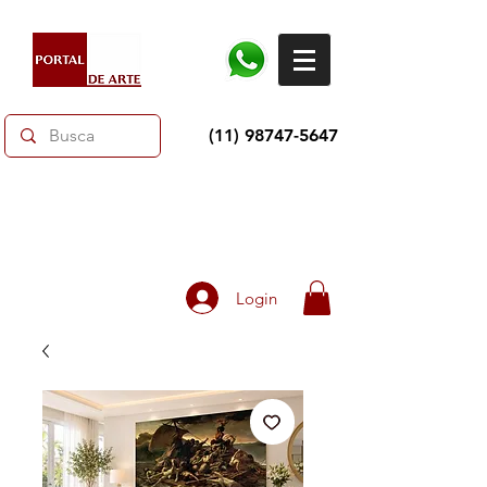
(11) 98747-5647
Toda loja 10% OFF e até 60% OFF selecionados.
Frete grátis acima de R$350
Login