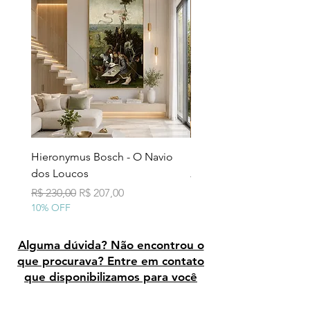
até 10 dias uteis.
Hieronymus Bosch - O Navio
Pollock - Número 7A
dos Loucos
Preço normal
R$ 290,00
10% OFF
Preço normal
Preço promocional
R$ 230,00
R$ 207,00
10% OFF
Alguma dúvida? Não encontrou o
que procurava? Entre em contato
que disponibilizamos para você