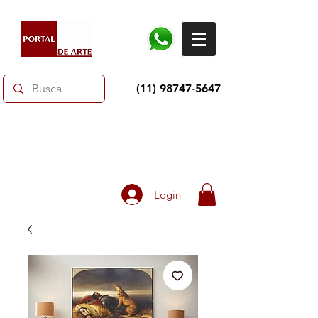
(11) 98747-5647
Dias dos Pais: Toda loja 10% OFF e até 60% OFF
selecionados.
Frete grátis acima de R$350
Login