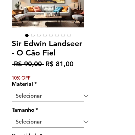
Sir Edwin Landseer
- O Cão Fiel
Preço
Preço
 R$ 90,00 
R$ 81,00
normal
promocional
10% OFF
Material
*
Tamanho
*