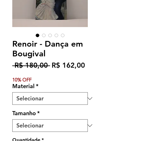
Renoir - Dança em
Bougival
Preço
Preço
 R$ 180,00 
R$ 162,00
normal
promocional
10% OFF
Material
*
Tamanho
*
Quantidade
*