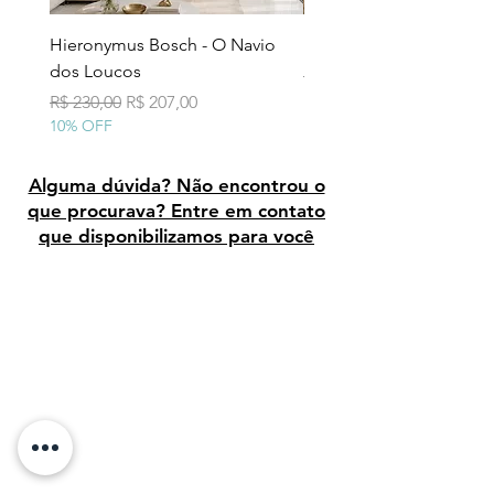
Hieronymus Bosch - O Navio
Pollock - Número 7A
dos Loucos
Preço normal
R$ 290,00
10% OFF
Preço normal
Preço promocional
R$ 230,00
R$ 207,00
10% OFF
Alguma dúvida? Não encontrou o
que procurava? Entre em contato
que disponibilizamos para você
Avaliação dos clientes