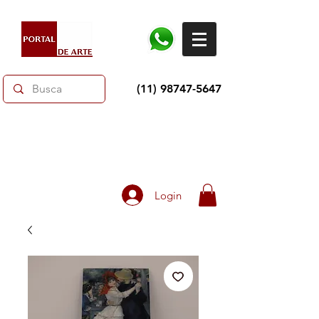
(11) 98747-5647
Dias dos Pais: Toda loja 10% OFF e até 60% OFF
selecionados.
Frete grátis acima de R$350
Login