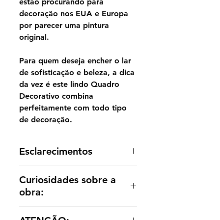
estão procurando para
decoração nos EUA e Europa
por parecer uma pintura
original.
Para quem deseja encher o lar
de sofisticação e beleza, a dica
da vez é este lindo Quadro
Decorativo combina
perfeitamente com todo tipo
de decoração.
Esclarecimentos
A reprodução é entregue enrolada,
Curiosidades sobre a
sem acabamento dentro de um tubo
obra:
para o cliente optar por painel ou
emoldurá-la de acordo com a
Dança em Bougival é uma obra de
decoração.