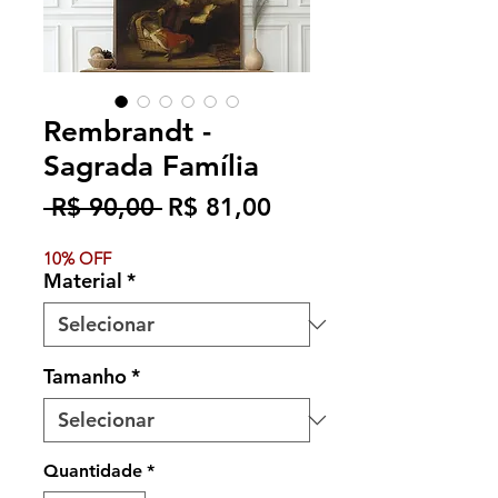
Rembrandt -
Sagrada Família
Preço
Preço
 R$ 90,00 
R$ 81,00
normal
promocional
10% OFF
Material
*
Tamanho
*
Quantidade
*