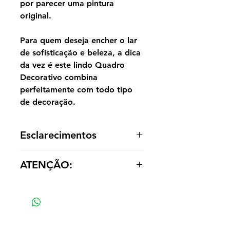
por parecer uma pintura
original.
Para quem deseja encher o lar
de sofisticação e beleza, a dica
da vez é este lindo Quadro
Decorativo combina
perfeitamente com todo tipo
de decoração.
Esclarecimentos
A reprodução é entregue enrolada,
ATENÇÃO:
sem acabamento dentro de um tubo
para o cliente optar por painel ou
Os valores das réplicas se alteram
emoldurá-la de acordo com a
de acordo com tamanho e material
decoração.