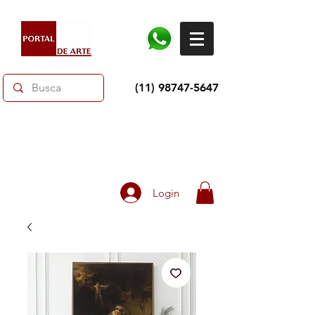
(11) 98747-5647
Dias dos Pais: Toda loja 10% OFF e até 60% OFF
selecionados.
Frete grátis acima de R$350
Login