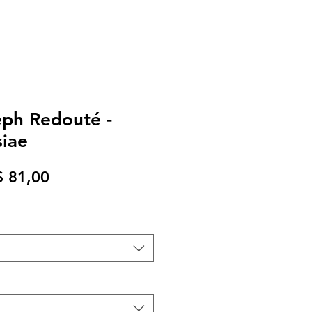
eph Redouté -
iae
eço
Preço
$ 81,00
rmal
promocional