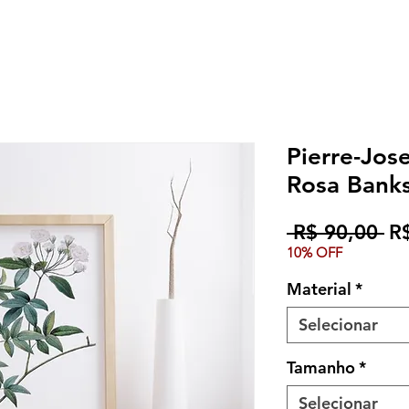
Pierre-Jos
Rosa Banks
Pr
 R$ 90,00 
R
10% OFF
no
Material
*
Selecionar
Tamanho
*
Selecionar