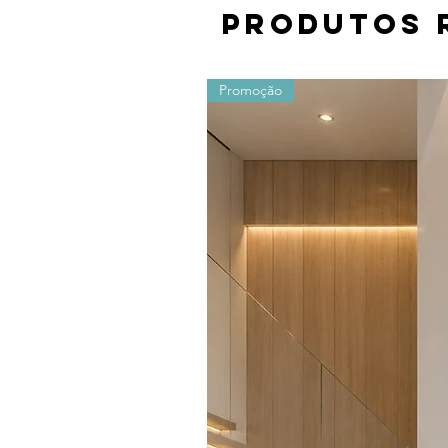
Produtos 
Promoção
Os valores sofrem alterações devido ao