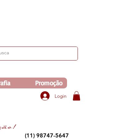
ima de R$350. Veja no carrinho!
afia
Promoção
Login
(11) 98747-5647