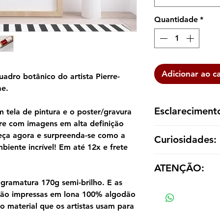
Quantidade
*
Adicionar ao c
adro botânico do artista Pierre-
ae.
Esclareciment
tela de pintura e o poster/gravura
re com imagens em alta definição
A reprodução é ent
eça agora e surpreenda-se como a
Curiosidades:
dentro de um tubo p
biente incrível! Em até 12x e frete
emoldurá-la de aco
Pierre-Joseph Redou
ATENÇÃO:
1759 e morreu em 19
um pintor e botânic
gramatura 170g semi-brilho. E as
Os valores das répl
suas aquarelas de ros
 são impressas em lona 100% algodão
tamanho e material
gravuras grandes e c
material que os artistas usam para
"o Rafael das flore