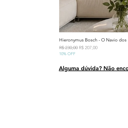
Hieronymus Bosch - O Navio dos
Preço normal
Preço promocional
R$ 230,00
R$ 207,00
10% OFF
Alguma dúvida? Não encon