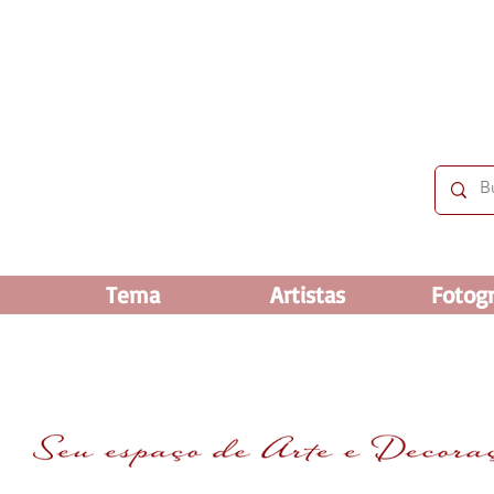
 OFF e até 60% OFF nos selecionados. Frete grátis ac
Tema
Artistas
Fotogr