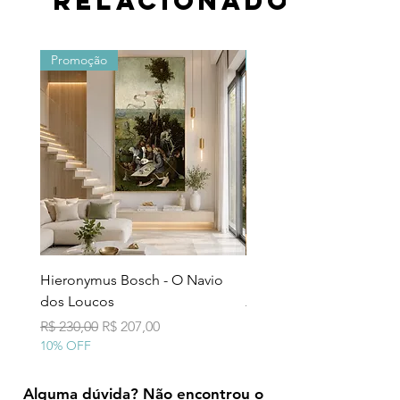
relacionados
Promoção
Promoção
Hieronymus Bosch - O Navio
Pollock - Número 7A
dos Loucos
Preço normal
R$ 290,00
10% OFF
Preço normal
Preço promocional
R$ 230,00
R$ 207,00
10% OFF
Alguma dúvida? Não encontrou o