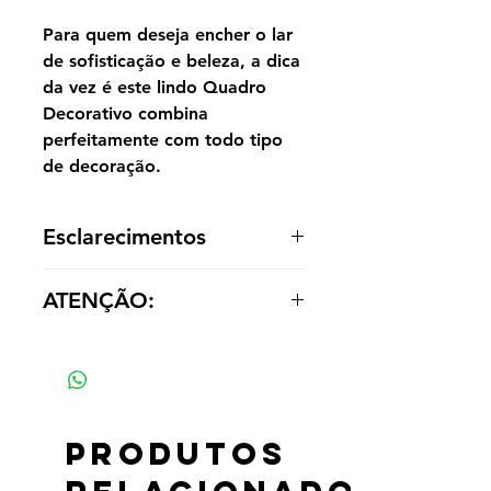
Para quem deseja encher o lar
de sofisticação e beleza, a dica
da vez é este lindo Quadro
Decorativo combina
perfeitamente com todo tipo
de decoração.
Esclarecimentos
A reprodução é entregue enrolada,
ATENÇÃO:
sem acabamento dentro de um tubo
para o cliente optar por painel ou
Os valores das réplicas se alteram
emoldurá-la de acordo com a
de acordo com tamanho e material
decoração.
Produtos