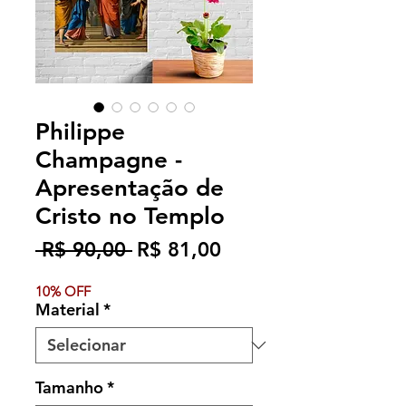
Philippe
Champagne -
Apresentação de
Cristo no Templo
Preço
Preço
 R$ 90,00 
R$ 81,00
normal
promocional
10% OFF
Material
*
Tamanho
*