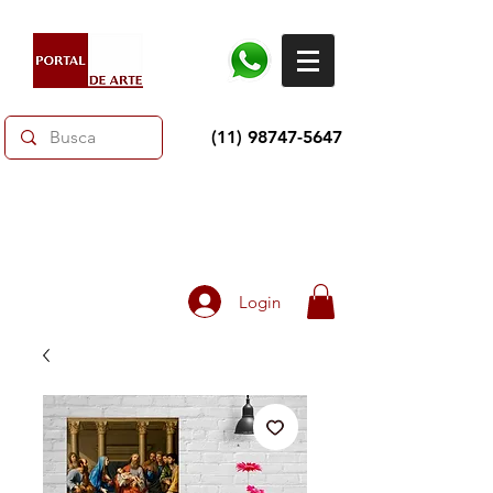
(11) 98747-5647
Dias dos Pais: Toda loja 10% OFF e até 60% OFF
selecionados.
Frete grátis acima de R$350
Login