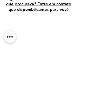
que procurava? Entre em contato
que disponibilizamos para você
Avaliação dos clientes
Sobre Nós:
Desde 1995, temos orgulho de vender arte
de alta qualidade para clientes em todo o
Brasil. Em 2011, com o objetivo de
compartilhar a beleza da arte, decidimos levar