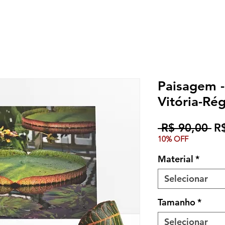
Paisagem 
Vitória-Rég
Pr
 R$ 90,00 
R
10% OFF
no
Material
*
Selecionar
Tamanho
*
Selecionar