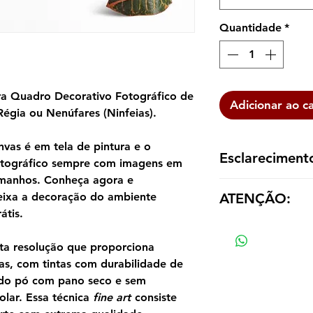
Quantidade
*
a Quadro Decorativo Fotográfico de
Adicionar ao c
égia ou Nenúfares (Ninfeias).
vas é em tela de pintura e o
Esclareciment
otográfico sempre com imagens em
tamanhos. Conheça agora e
A reprodução é ent
ATENÇÃO:
eixa a decoração do ambiente
dentro de um tubo p
átis.
emoldurá-la de aco
Os valores das répl
tamanho e material
ta resolução que proporciona
as, com tintas com durabilidade de
ndo pó com pano seco e sem
olar. Essa técnica
fine art
consiste