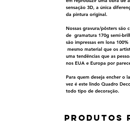
em reproduzir uma obra de a
sensação 3D, a única diferen
da pintura original.
Nossas gravura/pôsters são 
de gramatura 170g semi-brilh
são impressas em lona 100%
mesmo material que os artist
uma tendências que as pesso
nos EUA e Europa por parecer
Para quem deseja encher o lar
vez é este lindo Quadro Dec
todo tipo de decoração.
Produtos 