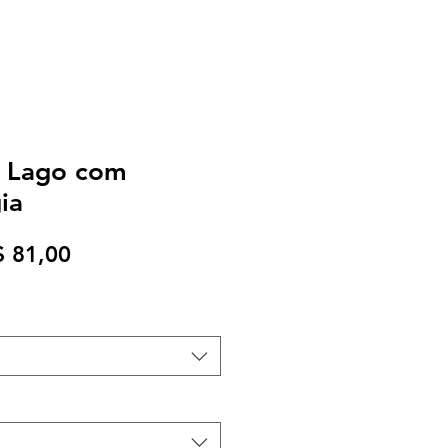
- Lago com
ia
eço
Preço
$ 81,00
rmal
promocional