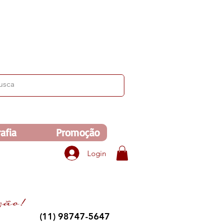
ima de R$350. Veja no carrinho!
afia
Promoção
Login
(11) 98747-5647