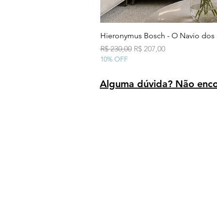
Hieronymus Bosch - O Navio dos
Preço normal
Preço promocional
R$ 230,00
R$ 207,00
10% OFF
Alguma dúvida? Não encon