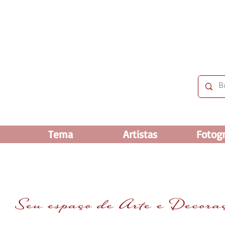
 OFF e até 60% OFF nos selecionados. Frete grátis ac
Tema
Artistas
Fotogr