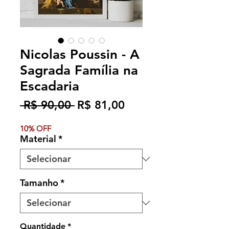
Nicolas Poussin - A
Sagrada Família na
Escadaria
Preço
Preço
 R$ 90,00 
R$ 81,00
normal
promocional
10% OFF
Material
*
Tamanho
*
Quantidade
*