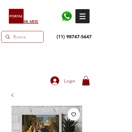
(11) 98747-5647
Dias dos Pais: Toda loja 10% OFF e até 60% OFF
selecionados.
Frete grátis acima de R$350
Login