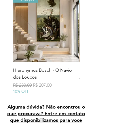
Hieronymus Bosch - O Navio
Pollock - Número 7A
dos Loucos
Preço normal
R$ 290,00
10% OFF
Preço normal
Preço promocional
R$ 230,00
R$ 207,00
10% OFF
Alguma dúvida? Não encontrou o
que procurava? Entre em contato
que disponibilizamos para você