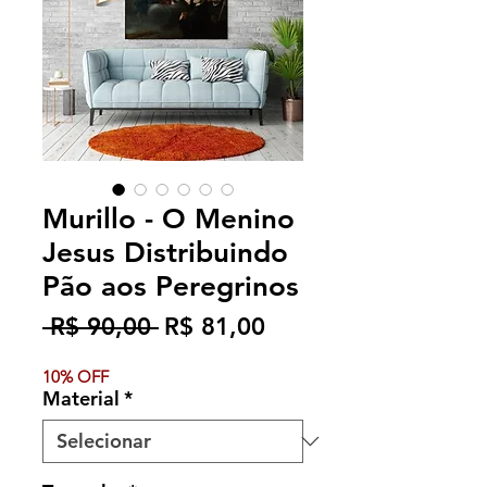
Murillo - O Menino
Jesus Distribuindo
Pão aos Peregrinos
Preço
Preço
 R$ 90,00 
R$ 81,00
normal
promocional
10% OFF
Material
*