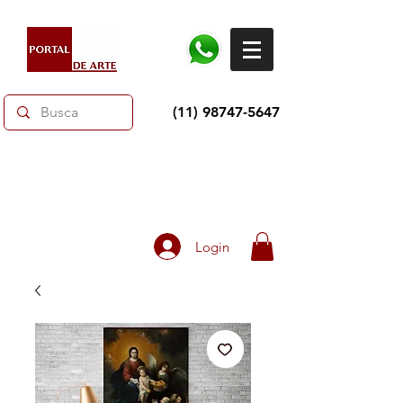
(11) 98747-5647
Dias dos Pais: Toda loja 10% OFF e até 60% OFF
selecionados.
Frete grátis acima de R$350
Login