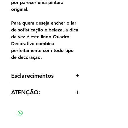
por parecer uma pintura
original.
Para quem deseja encher o lar
de sofisticação e beleza, a dica
da vez é este lindo Quadro
Decorativo combina
perfeitamente com todo tipo
de decoração.
Esclarecimentos
A reprodução é entregue enrolada,
ATENÇÃO:
sem acabamento dentro de um tubo
para o cliente optar por painel ou
Os valores das réplicas se alteram
emoldurá-la de acordo com a
de acordo com tamanho e material
decoração.