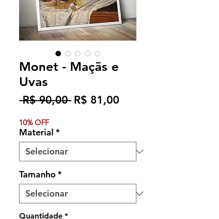
Monet - Maçãs e
Uvas
Preço
Preço
 R$ 90,00 
R$ 81,00
normal
promocional
10% OFF
Material
*
Tamanho
*
Quantidade
*