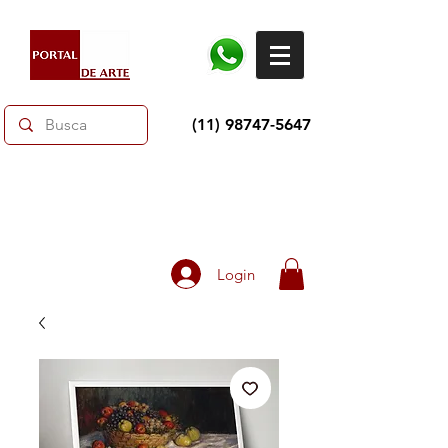
(11) 98747-5647
Dias dos Pais: Toda loja 10% OFF e até 60% OFF
selecionados.
Frete grátis acima de R$350
Login