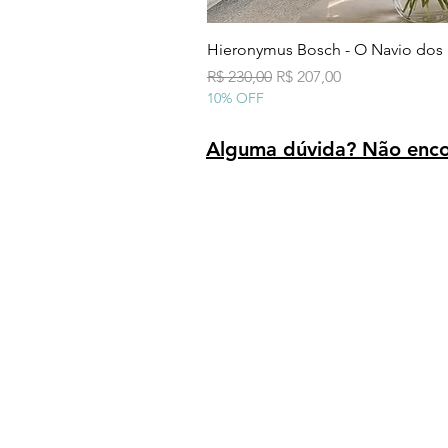
Hieronymus Bosch - O Navio dos
Preço normal
Preço promocional
R$ 230,00
R$ 207,00
10% OFF
Alguma dúvida? Não encon