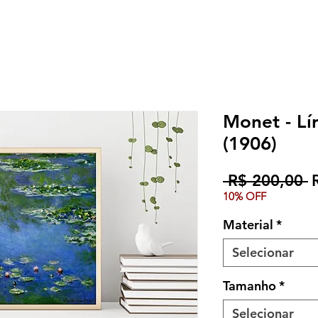
Monet - Lí
(1906)
P
 R$ 200,00 
10% OFF
n
Material
*
Selecionar
Tamanho
*
Selecionar