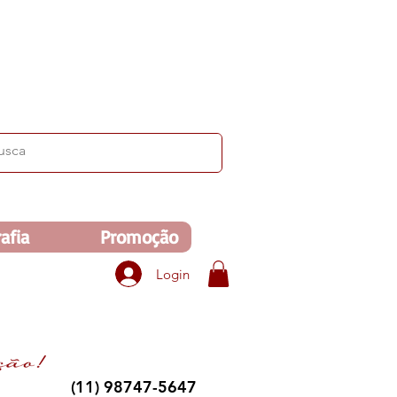
ima de R$350. Veja no carrinho!
afia
Promoção
Login
(11) 98747-5647