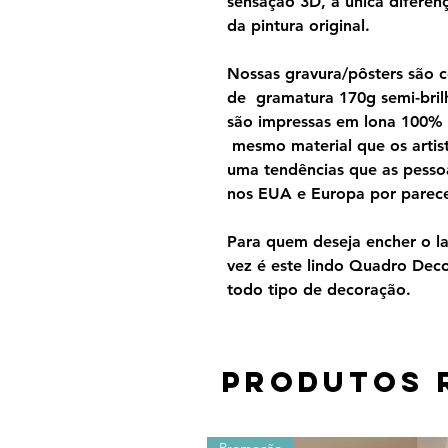
sensação 3D, a única diferen
da pintura original.
Nossas gravura/pôsters são 
de gramatura 170g semi-brilh
são impressas em lona 100%
mesmo material que os artist
uma tendências que as pesso
nos EUA e Europa por parecer
Para quem deseja encher o lar
vez é este lindo Quadro Dec
todo tipo de decoração.
Produtos 