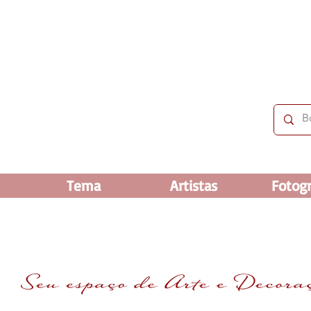
 OFF e até 60% OFF nos selecionados. Frete grátis ac
Tema
Artistas
Fotogr