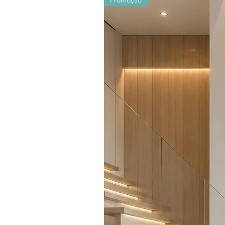
Promoção
Os valores sofrem alterações devido ao