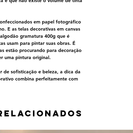
produção artística d
ça é que não existe o volume de tinta
sua vida. Muitas da
Monet sofria de cata
A longa preferência
confeccionados em papel fotográfico
uma série de pintur
o. E as telas decorativas em canvas
perspectiva começo
 algodão gramatura 400g que é
pinturas feitas no V
as usam para pintar suas obras. É
na Galerie Georges P
Durante a década de
as estão procurando para decoração
salas ovais no Musé
 uma pintura original.
permanente para oit
exposição foi abert
 de sofisticação e beleza, a dica da
1927, poucos meses
orativo combina perfeitamente com
Sessenta pinturas d
foram reunidas para
Musée de l'Oranger
relacionados