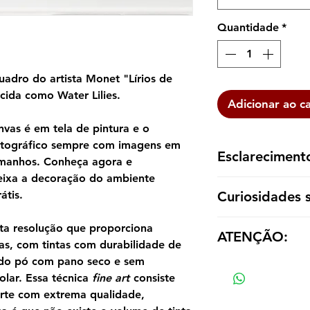
Quantidade
*
adro do artista Monet "Lírios de
ida como Water Lilies.
Adicionar ao c
vas é em tela de pintura e o
otográfico sempre com imagens em
Esclareciment
tamanhos. Conheça agora e
eixa a decoração do ambiente
A reprodução é ent
Curiosidades 
átis.
dentro de um tubo p
emoldurá-la de aco
Lírios D'água, tam
ta resolução que proporciona
ATENÇÃO:
Ninféias, Water Lil
as, com tintas com durabilidade de
aproximadamente 25
ndo pó com pano seco e sem
Os valores das répl
do impressionista f
olar. Essa técnica
fine art
consiste
tamanho e material
As pinturas retratam
rte com extrema qualidade,
casa em Giverny e f