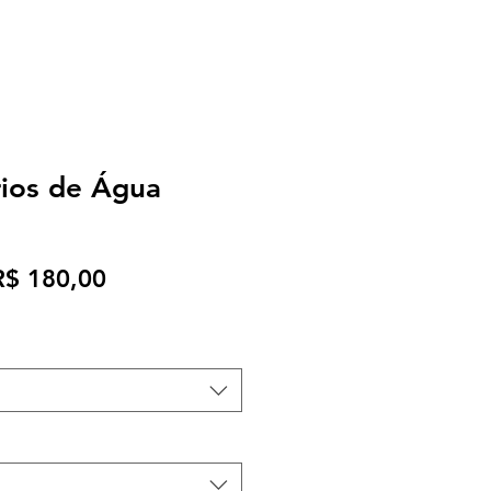
rios de Água
reço
Preço
R$ 180,00
ormal
promocional