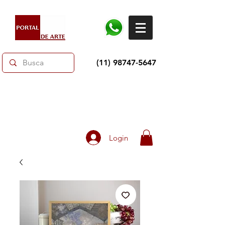
(11) 98747-5647
Dias dos Pais: Toda loja 10% OFF e até 60% OFF
selecionados.
Frete grátis acima de R$350
Login