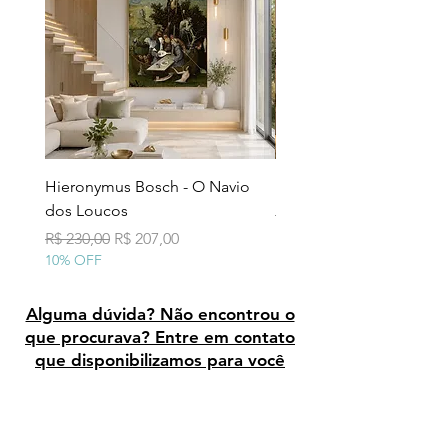
Hieronymus Bosch - O Navio
Pollock - Número 7A
dos Loucos
Preço normal
R$ 290,00
10% OFF
Preço normal
Preço promocional
R$ 230,00
R$ 207,00
10% OFF
Alguma dúvida? Não encontrou o
que procurava? Entre em contato
que disponibilizamos para você
Avaliação dos clientes