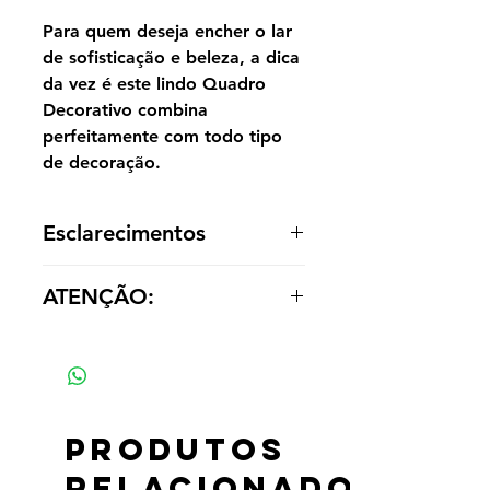
Para quem deseja encher o lar
de sofisticação e beleza, a dica
da vez é este lindo Quadro
Decorativo combina
perfeitamente com todo tipo
de decoração.
Esclarecimentos
A reprodução é entregue enrolada,
ATENÇÃO:
sem acabamento dentro de um tubo
para o cliente optar por painel ou
Os valores das réplicas se alteram
emoldurá-la de acordo com a
de acordo com tamanho e material
decoração.
Produtos
relacionados