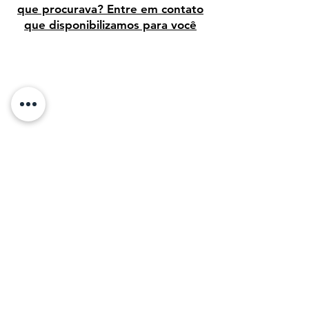
que procurava? Entre em contato
que disponibilizamos para você
Avaliação dos clientes
Sobre Nós:
Desde 1995, temos orgulho de vender arte
de alta qualidade para clientes em todo o
Brasil. Em 2011, com o objetivo de
compartilhar a beleza da arte, decidimos levar