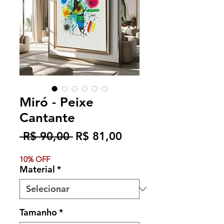
Miró - Peixe
Cantante
Preço
Preço
 R$ 90,00 
R$ 81,00
normal
promocional
10% OFF
Material
*
Tamanho
*