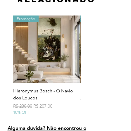
Promoção
Promoção
Hieronymus Bosch - O Navio
Pollock - Número 7A
dos Loucos
Preço normal
R$ 290,00
10% OFF
Preço normal
Preço promocional
R$ 230,00
R$ 207,00
10% OFF
Alguma dúvida? Não encontrou o