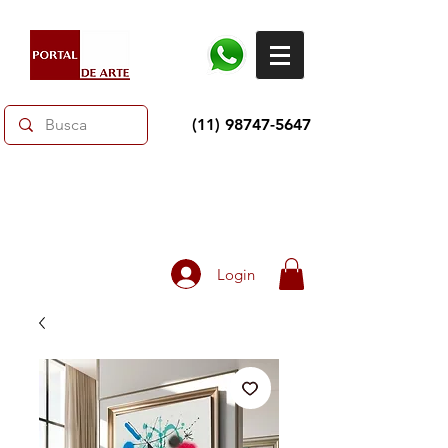
(11) 98747-5647
Dias dos Pais: Toda loja 10% OFF e até 60% OFF
selecionados.
Frete grátis acima de R$350
Login