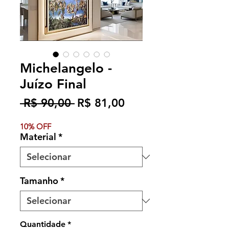
Michelangelo -
Juízo Final
Preço
Preço
 R$ 90,00 
R$ 81,00
normal
promocional
10% OFF
Material
*
Tamanho
*
Quantidade
*