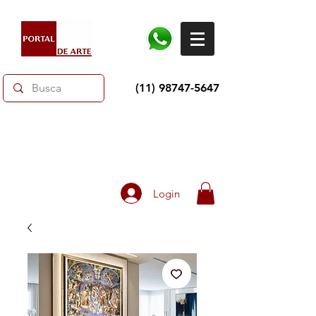
(11) 98747-5647
Dias dos Pais: Toda loja 10% OFF e até 60% OFF
selecionados.
Frete grátis acima de R$350
Login