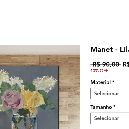
Manet - Li
Pr
 R$ 90,00 
R
10% OFF
no
Material
*
Selecionar
Tamanho
*
Selecionar