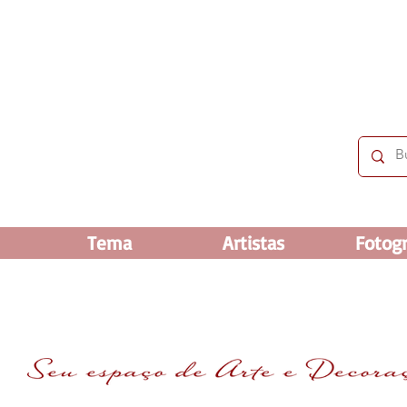
 OFF e até 60% OFF nos selecionados. Frete grátis ac
Tema
Artistas
Fotogr