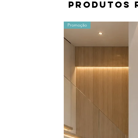
Produtos 
Promoção
Os valores sofrem alterações devido ao