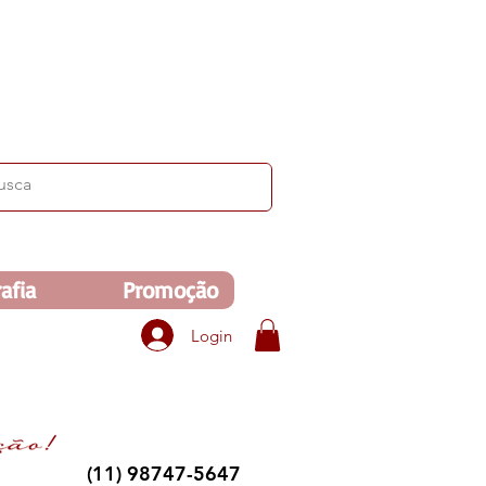
ima de R$350. Veja no carrinho!
afia
Promoção
Login
(11) 98747-5647