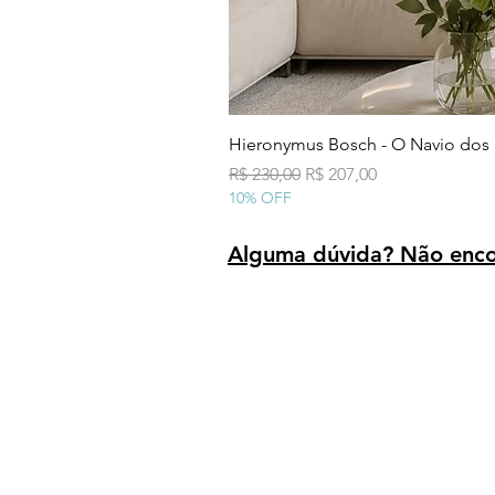
Hieronymus Bosch - O Navio dos
Preço normal
Preço promocional
R$ 230,00
R$ 207,00
10% OFF
Alguma dúvida? Não encon