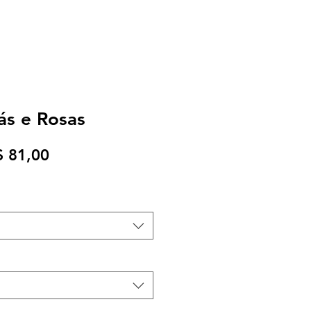
lás e Rosas
eço
Preço
$ 81,00
rmal
promocional