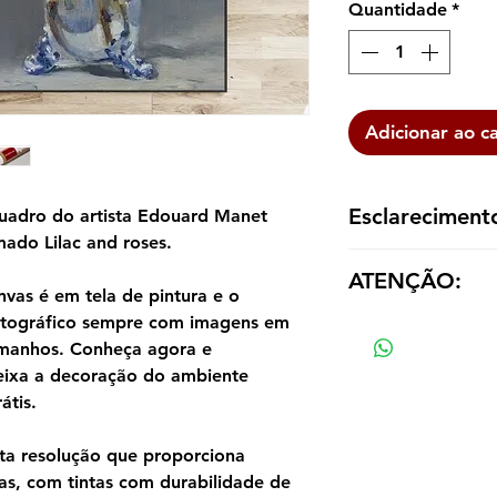
Quantidade
*
Adicionar ao c
Esclareciment
uadro do artista Edouard Manet
ado Lilac and roses.
A reprodução é ent
ATENÇÃO:
dentro de um tubo p
vas é em tela de pintura e o
emoldurá-la de aco
otográfico sempre com imagens em
Os valores das répl
tamanho e material
tamanhos. Conheça agora e
eixa a decoração do ambiente
átis.
ta resolução que proporciona
as, com tintas com durabilidade de