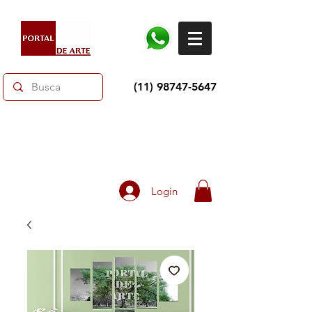
(11) 98747-5647
Dias dos Pais: Toda loja 10% OFF e até 60% OFF
selecionados.
Frete grátis acima de R$350
Login