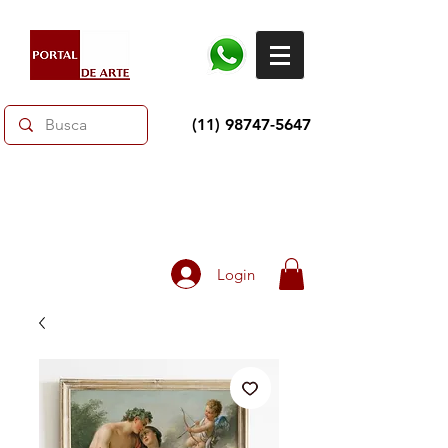
(11) 98747-5647
Dias dos Pais: Toda loja 10% OFF e até 60% OFF
selecionados.
Frete grátis acima de R$350
Login