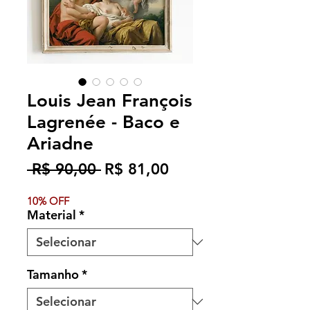
Louis Jean François
Lagrenée - Baco e
Ariadne
Preço
Preço
 R$ 90,00 
R$ 81,00
normal
promocional
10% OFF
Material
*
Tamanho
*