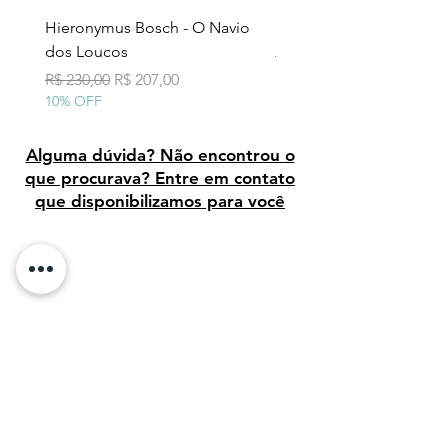
Hieronymus Bosch - O Navio
Pollock - Número 7A
dos Loucos
Preço normal
R$ 290,00
10% OFF
Preço normal
Preço promocional
R$ 230,00
R$ 207,00
10% OFF
Alguma dúvida? Não encontrou o
que procurava? Entre em contato
que disponibilizamos para você
Avaliação dos clientes