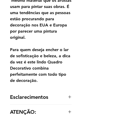
mesmo material que os artistas
usam para pintar suas obras. É
uma tendências que as pessoas
estão procurando para
decoração nos EUA e Europa
por parecer uma pintura
original.
Para quem deseja encher o lar
de sofisticação e beleza, a dica
da vez é este lindo Quadro
Decorativo combina
perfeitamente com todo tipo
de decoração.
Esclarecimentos
A reprodução é entregue enrolada,
ATENÇÃO:
sem acabamento dentro de um tubo