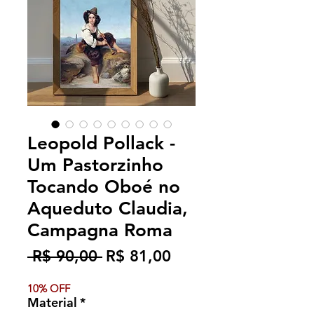
Leopold Pollack -
Um Pastorzinho
Tocando Oboé no
Aqueduto Claudia,
Campagna Roma
Preço
Preço
 R$ 90,00 
R$ 81,00
normal
promocional
10% OFF
Material
*