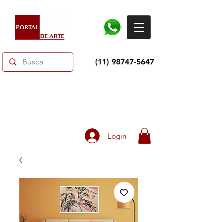
(11) 98747-5647
Dias dos Pais: Toda loja 10% OFF e até 60% OFF
selecionados.
Frete grátis acima de R$350
Login