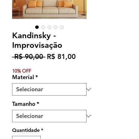
Kandinsky -
Improvisação
Preço
Preço
 R$ 90,00 
R$ 81,00
normal
promocional
10% OFF
Material
*
Tamanho
*
Quantidade
*