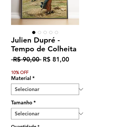
Julien Dupré -
Tempo de Colheita
Preço
Preço
 R$ 90,00 
R$ 81,00
normal
promocional
10% OFF
Material
*
Tamanho
*
Quantidade
*