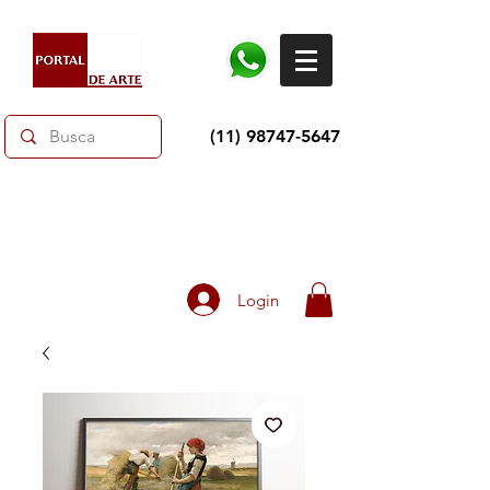
(11) 98747-5647
Dias dos Pais: Toda loja 10% OFF e até 60% OFF
selecionados.
Frete grátis acima de R$350
Login