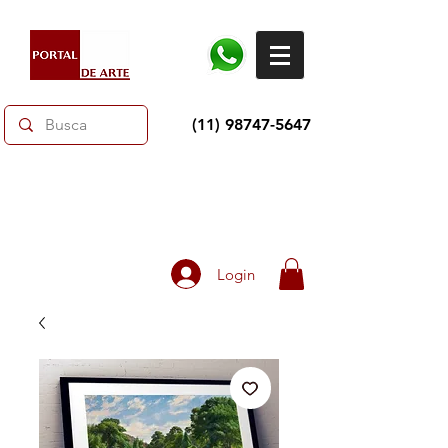
(11) 98747-5647
Dias dos Pais: Toda loja 10% OFF e até 60% OFF
selecionados.
Frete grátis acima de R$350
Login