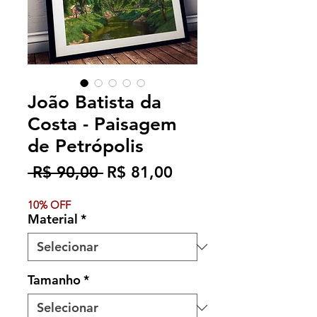
João Batista da
Costa - Paisagem
de Petrópolis
Preço
Preço
 R$ 90,00 
R$ 81,00
normal
promocional
10% OFF
Material
*
Tamanho
*