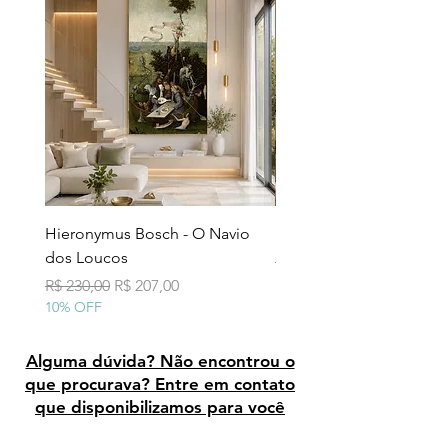
Hieronymus Bosch - O Navio
Pollock - Número 7A
dos Loucos
Preço normal
R$ 290,00
10% OFF
Preço normal
Preço promocional
R$ 230,00
R$ 207,00
10% OFF
Alguma dúvida? Não encontrou o
que procurava? Entre em contato
que disponibilizamos para você