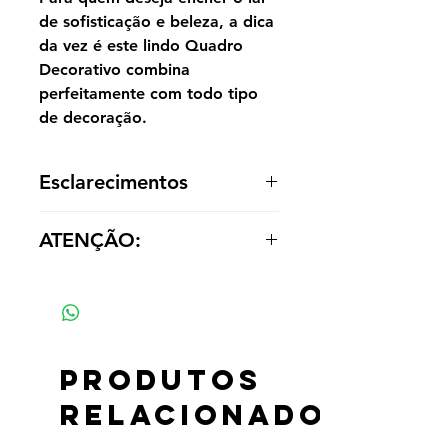
de sofisticação e beleza, a dica
da vez é este lindo Quadro
Decorativo combina
perfeitamente com todo tipo
de decoração.
Esclarecimentos
A reprodução é entregue enrolada,
ATENÇÃO:
sem acabamento dentro de um tubo
para o cliente optar por painel ou
Os valores das réplicas se alteram
emoldurá-la de acordo com a
de acordo com tamanho e material
decoração.
Produtos
relacionados