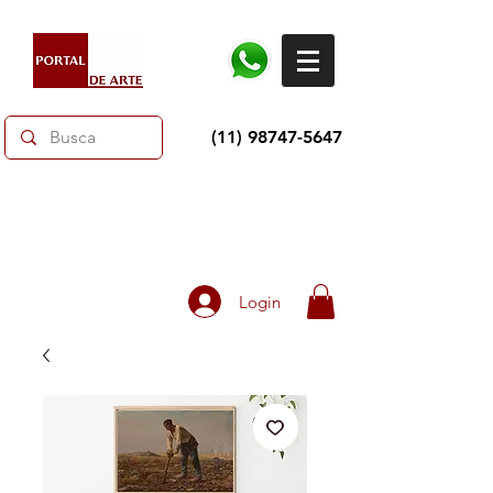
(11) 98747-5647
Dias dos Pais: Toda loja 10% OFF e até 60% OFF
selecionados.
Frete grátis acima de R$350
Login