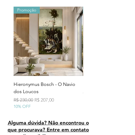
Promoção
Promoção
Hieronymus Bosch - O Navio
Pollock - Número 7A
dos Loucos
Preço normal
R$ 290,00
10% OFF
Preço normal
Preço promocional
R$ 230,00
R$ 207,00
10% OFF
Alguma dúvida? Não encontrou o
que procurava? Entre em contato