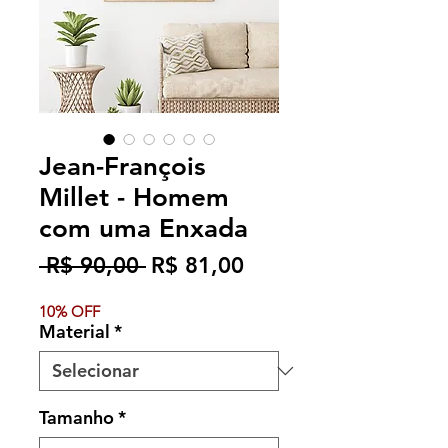
Jean-François
Millet - Homem
com uma Enxada
Preço
Preço
 R$ 90,00 
R$ 81,00
normal
promocional
10% OFF
Material
*
Tamanho
*