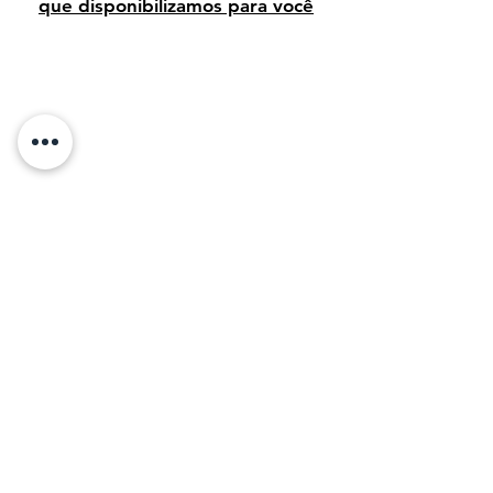
que disponibilizamos para você
Avaliação dos clientes
Sobre Nós:
Desde 1995, temos orgulho de vender arte
de alta qualidade para clientes em todo o
Brasil. Em 2011, com o objetivo de
compartilhar a beleza da arte, decidimos levar
nossa paixão e conhecimento para o mundo
digital, tornando mais fácil para os amantes