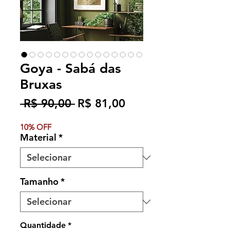
Goya - Sabá das
Bruxas
Preço
Preço
 R$ 90,00 
R$ 81,00
normal
promocional
10% OFF
Material
*
Tamanho
*
Quantidade
*