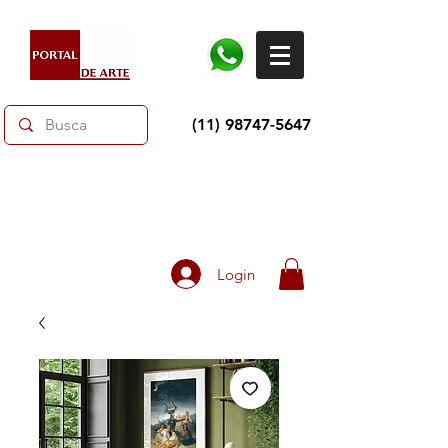
(11) 98747-5647
Dias dos Pais: Toda loja 10% OFF e até 60% OFF
selecionados.
Frete grátis acima de R$350
Login