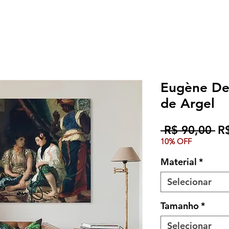
Eugène Del
de Argel
Pr
 R$ 90,00 
R
10% OFF
no
Material
*
Selecionar
Tamanho
*
Selecionar