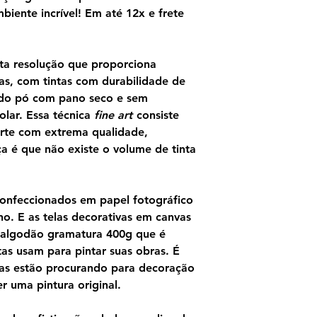
luz e seus reflexo
biente incrível! Em até 12x e frete
determinante. As cor
uma atmosfera banh
Velazquez em The Sp
como sugerir.
ta resolução que proporciona
Um precursor dos im
as, com tintas com durabilidade de
aqui um tachismo vi
ndo pó com pano seco e sem
pinceladas, como p
olar. Essa técnica
fine art
consiste
esquerda ou no mate
rte com extrema qualidade,
da mulher reclinada
ça é que não existe o volume de tinta
Women of Argel , ju
orientalistas de Dela
das gerações poster
Gogh e Gauguin viaj
confeccionados em papel fotográfico
esta pintura. Além d
o. E as telas decorativas em canvas
Renoir e Pablo Pic
 algodão gramatura 400g que é
essa pintura, que in
as usam para pintar suas obras. É
argelinas.
as estão procurando para decoração
 uma pintura original.