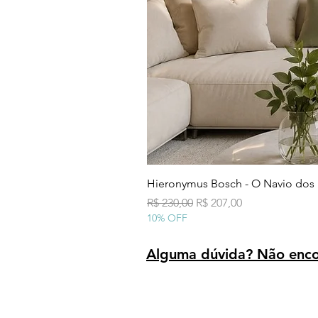
Hieronymus Bosch - O Navio dos
Preço normal
Preço promocional
R$ 230,00
R$ 207,00
10% OFF
Alguma dúvida? Não encon