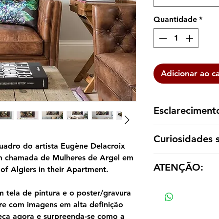
Quantidade
*
Adicionar ao c
Esclareciment
A reprodução é ent
Curiosidades 
dentro de um tubo p
uadro do artista Eugène Delacroix
emoldurá-la de aco
m chamada de Mulheres de Argel em
As Mulheres de Arge
ATENÇÃO:
enriquecedora da vi
 Algiers in their Apartment.
a síntese perfeita, 
Os valores das répl
o romantismo e o cla
tela de pintura e o poster/gravura
tamanho e material
riqueza expressiva 
re com imagens em alta definição
rítmica das formas, 
eça agora e surpreenda-se como a