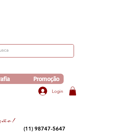
ima de R$350. Veja no carrinho!
afia
Promoção
Login
(11) 98747-5647