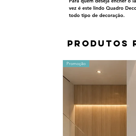
Para quem deseja encher o lar
vez é este lindo Quadro Dec
todo tipo de decoração.
Produtos 
Promoção
Os valores sofrem alterações devido ao