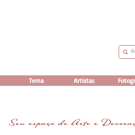
 OFF e até 60% OFF nos selecionados. Frete grátis ac
Tema
Artistas
Fotogr