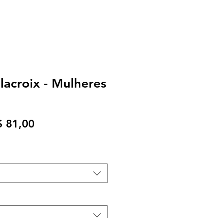
acroix - Mulheres
eço
Preço
$ 81,00
rmal
promocional