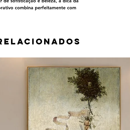
 de sofisticação e beleza, a dica da
orativo combina perfeitamente com
relacionados
 material e tamanho