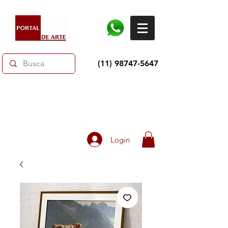
(11) 98747-5647
Dias dos Pais: Toda loja 10% OFF e até 60% OFF
selecionados.
Frete grátis acima de R$350
Login