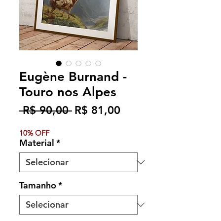
Eugène Burnand -
Touro nos Alpes
Preço
Preço
 R$ 90,00 
R$ 81,00
normal
promocional
10% OFF
Material
*
Tamanho
*