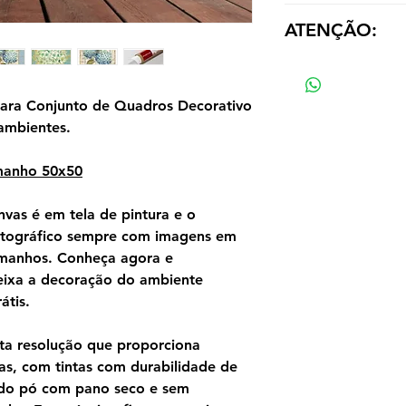
Você pode trocar a
ATENÇÃO:
Nos informe ao fina
gostaria de substitu
Os valores das répl
acervo ou com sua 
tamanho e material
ara Conjunto de Quadros Decorativo
ambientes.
manho 50x50
vas é em tela de pintura e o
otográfico sempre com imagens em
tamanhos. Conheça agora e
eixa a decoração do ambiente
átis.
ta resolução que proporciona
as, com tintas com durabilidade de
ndo pó com pano seco e sem