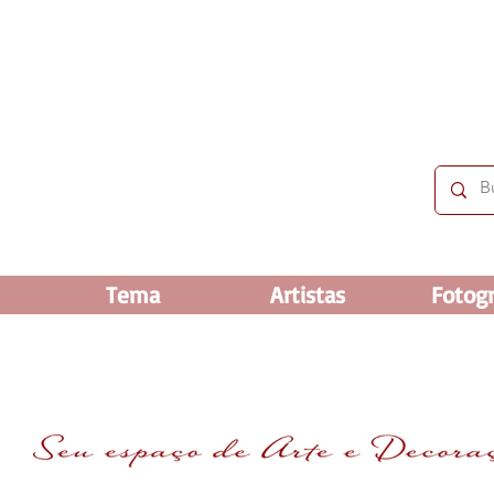
 OFF e até 60% OFF nos selecionados. Frete grátis ac
Tema
Artistas
Fotogr