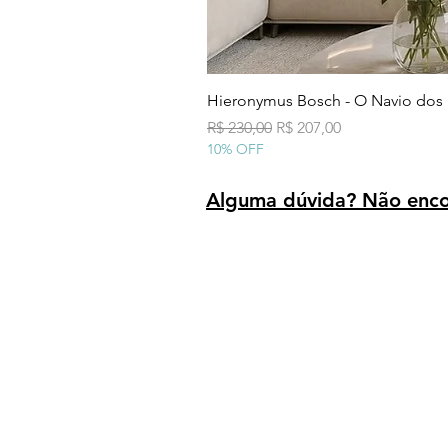
Hieronymus Bosch - O Navio dos
Preço normal
Preço promocional
R$ 230,00
R$ 207,00
10% OFF
Alguma dúvida? Não encon