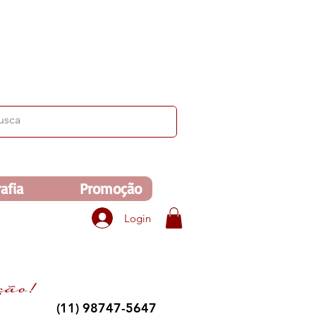
ima de R$350. Veja no carrinho!
afia
Promoção
Login
(11) 98747-5647