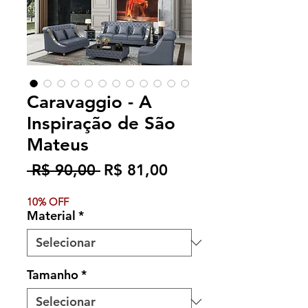
Caravaggio - A
Inspiração de São
Mateus
Preço
Preço
 R$ 90,00 
R$ 81,00
normal
promocional
10% OFF
Material
*
Tamanho
*