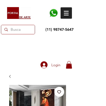
(11) 98747-5647
Dias dos Pais: Toda loja 10% OFF e até 60% OFF
selecionados.
Frete grátis acima de R$350
Login