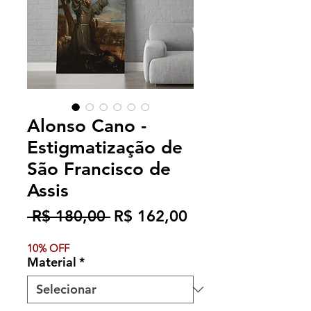
Alonso Cano -
Estigmatização de
São Francisco de
Assis
Preço
Preço
 R$ 180,00 
R$ 162,00
normal
promocional
10% OFF
Material
*