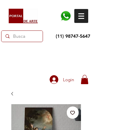
(11) 98747-5647
Dias dos Pais: Toda loja 10% OFF e até 60% OFF
selecionados.
Frete grátis acima de R$350
Login