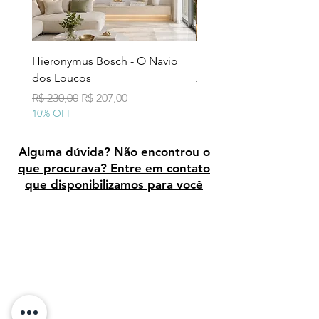
Hieronymus Bosch - O Navio
Pollock - Número 7A
dos Loucos
Preço normal
R$ 290,00
10% OFF
Preço normal
Preço promocional
R$ 230,00
R$ 207,00
10% OFF
Alguma dúvida? Não encontrou o
que procurava? Entre em contato
que disponibilizamos para você
Avaliação dos clientes