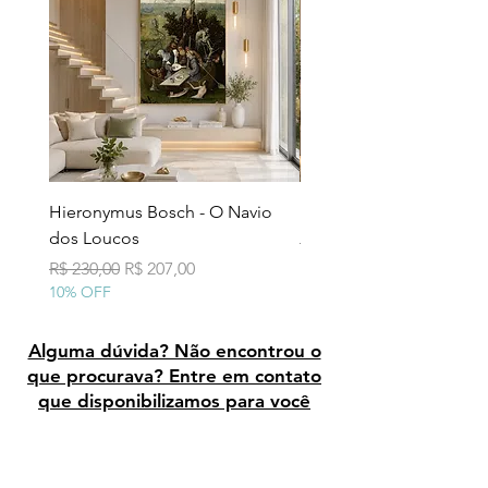
Hieronymus Bosch - O Navio
Pollock - Número 7A
dos Loucos
Preço normal
R$ 290,00
10% OFF
Preço normal
Preço promocional
R$ 230,00
R$ 207,00
10% OFF
Alguma dúvida? Não encontrou o
que procurava? Entre em contato
que disponibilizamos para você