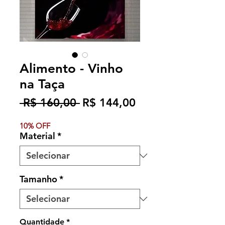
Alimento - Vinho
na Taça
Preço
Preço
 R$ 160,00 
R$ 144,00
normal
promocional
10% OFF
Material
*
Tamanho
*
Quantidade
*