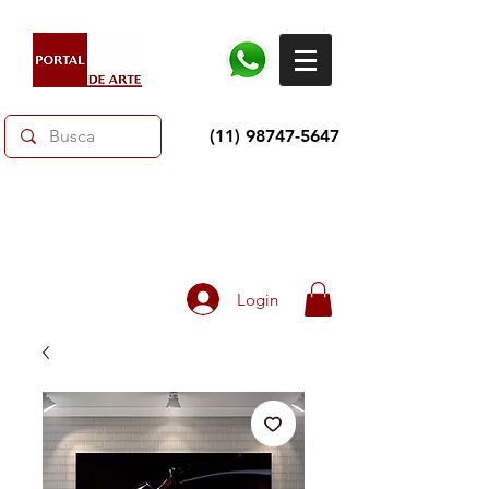
(11) 98747-5647
Dias dos Pais: Toda loja 10% OFF e até 60% OFF
selecionados.
Frete grátis acima de R$350
Login