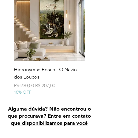
Hieronymus Bosch - O Navio
Pollock - Número 7A
dos Loucos
Preço normal
R$ 290,00
10% OFF
Preço normal
Preço promocional
R$ 230,00
R$ 207,00
10% OFF
Alguma dúvida? Não encontrou o
que procurava? Entre em contato
que disponibilizamos para você