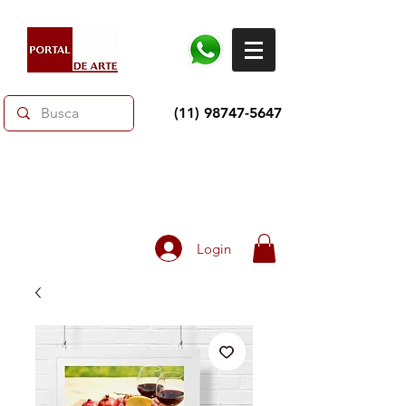
(11) 98747-5647
Dias dos Pais: Toda loja 10% OFF e até 60% OFF
selecionados.
Frete grátis acima de R$350
Login