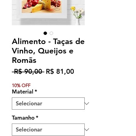
Alimento - Taças de
Vinho, Queijos e
Romãs
Preço
Preço
 R$ 90,00 
R$ 81,00
normal
promocional
10% OFF
Material
*
Tamanho
*